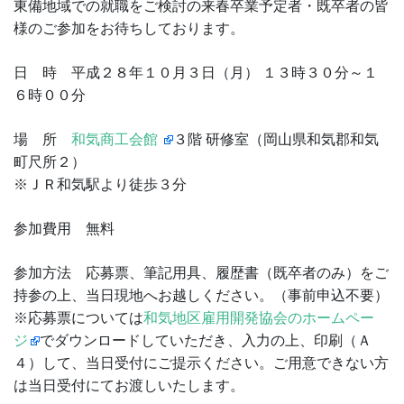
東備地域での就職をご検討の来春卒業予定者・既卒者の皆
様のご参加をお待ちしております。
日 時 平成２８年１０月３日（月） １３時３０分～１
６時００分
場 所
和気商工会館
３階 研修室（岡山県和気郡和気
町尺所２）
※ＪＲ和気駅より徒歩３分
参加費用 無料
参加方法 応募票、筆記用具、履歴書（既卒者のみ）をご
持参の上、当日現地へお越しください。（事前申込不要）
※応募票については
和気地区雇用開発協会のホームペー
ジ
でダウンロードしていただき、入力の上、印刷（Ａ
４）して、当日受付にご提示ください。ご用意できない方
は当日受付にてお渡しいたします。