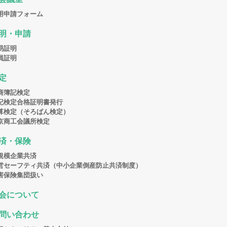
用申請フォーム
明・申請
易証明
員証明
定
商簿記検定
記検定合格証明書発行
算検定（そろばん検定）
京商工会議所検定
済・保険
規模企業共済
営セーフティ共済（中小企業倒産防止共済制度）
害保険集団扱い
会について
問い合わせ