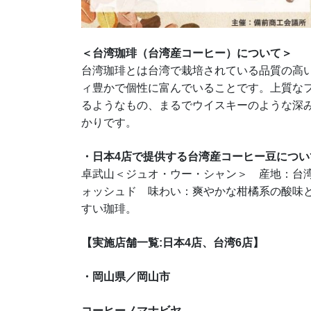
＜台湾珈琲（台湾産コーヒー）について＞
台湾珈琲とは台湾で栽培されている品質の高
ィ豊かで個性に富んでいることです。上質な
るようなもの、まるでウイスキーのような深
かりです。
・日本4店で提供する台湾産コーヒー豆につい
卓武山＜ジュオ・ウー・シャン＞ 産地：台湾 嘉
ォッシュド 味わい：爽やかな柑橘系の酸味
すい珈琲。
【実施店舗一覧:日本4店、台湾6店
】
・岡山県／岡山市
コーヒーノマナビヤ