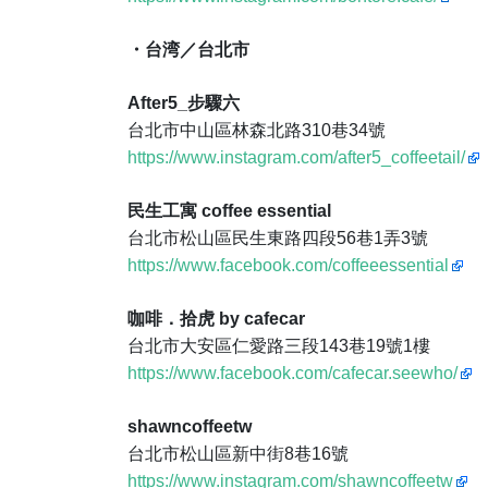
・台湾／台北市
After5_步驟六
台北市中山區林森北路310巷34號
https://www.instagram.com/after5_coffeetail/
民生工寓 coffee essential
台北市松山區民生東路四段56巷1弄3號
https://www.facebook.com/coffeeessential
咖啡．拾虎 by cafecar
台北市大安區仁愛路三段143巷19號1樓
https://www.facebook.com/cafecar.seewho/
shawncoffeetw
台北市松山區新中街8巷16號
https://www.instagram.com/shawncoffeetw