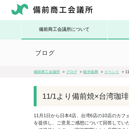
備前商工会議所について
ブログ
備前商工会議所
>
ブログ
>
観光振興
>
イベント
>
1
11/1より備前焼×台湾
11月1日から日本4店、台湾6店の10店の
を提供し、ご意見ご感想について回答してい