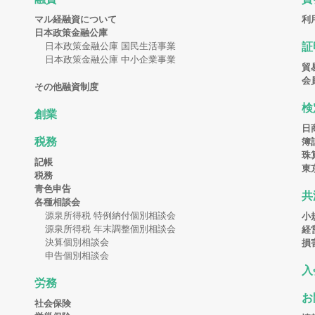
マル経融資について
利
日本政策金融公庫
日本政策金融公庫 国民生活事業
証
日本政策金融公庫 中小企業事業
貿
会
その他融資制度
検
創業
日
税務
簿
珠
記帳
東
税務
青色申告
共
各種相談会
源泉所得税 特例納付個別相談会
小
源泉所得税 年末調整個別相談会
経
決算個別相談会
損
申告個別相談会
入
労務
お
社会保険