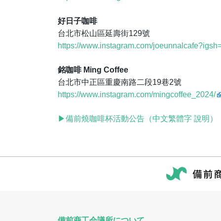
好日子咖啡
台北市松山區延壽街129號
https://www.instagram.com/joeunnalcafe?i
銘咖啡 Ming Coffee
台北市中正區重慶南路二段19巷2號
https://www.instagram.com/mingcoffee_2024/
▶備前燒咖啡杯活動公告（中文繁體字 說明）
備前商工会議所について