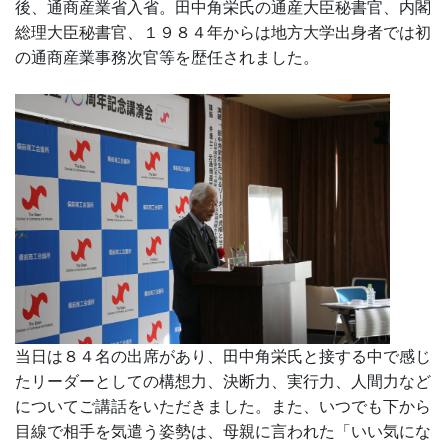
後、通商産業省入省。田中角栄氏の通産大臣秘書官、内閣
総理大臣秘書官、１９８４年からは地方大学出身者では初
の通商産業事務次官等を歴任されました。
当日は８４名の出席があり、田中角栄氏と接する中で感じ
たリーダーとしての構想力、決断力、実行力、人間力など
についてご講話をいただきました。また、いつでも下から
目線で相手を気遣う姿勢は、母親に言われた「いい気にな