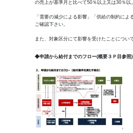
の売上が基準月と比べて50％以上又は30％以
「需要の減少による影響」「供給の制約によ
ご確認下さい。
また、対象区分にて影響を受けたことについ
◆申請から給付までのフロー(概要３Ｐ目参照)