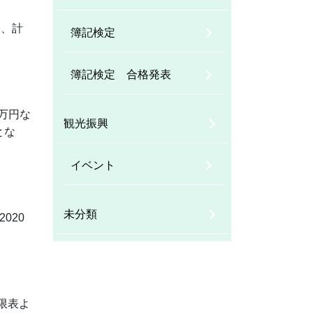
合、計
簿記検定
簿記検定 合格発表
0万円な
観光振興
とな
イベント
未分類
020
上限表よ