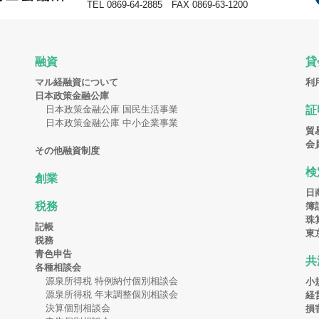
TEL 0869-64-2885 FAX 0869-63-1200
融資
貸
マル経融資について
利
日本政策金融公庫
日本政策金融公庫 国民生活事業
証
日本政策金融公庫 中小企業事業
貿
会
その他融資制度
検
創業
日
税務
簿
珠
記帳
東
税務
青色申告
共
各種相談会
源泉所得税 特例納付個別相談会
小
源泉所得税 年末調整個別相談会
経
決算個別相談会
損