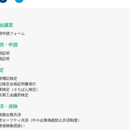
会議室
用申請フォーム
明・申請
易証明
員証明
定
商簿記検定
記検定合格証明書発行
算検定（そろばん検定）
京商工会議所検定
済・保険
規模企業共済
営セーフティ共済（中小企業倒産防止共済制度）
害保険集団扱い