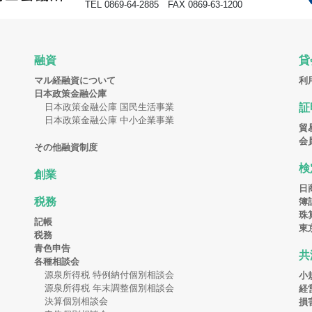
TEL 0869-64-2885 FAX 0869-63-1200
融資
貸
マル経融資について
利
日本政策金融公庫
日本政策金融公庫 国民生活事業
証
日本政策金融公庫 中小企業事業
貿
会
その他融資制度
検
創業
日
税務
簿
珠
記帳
東
税務
青色申告
共
各種相談会
源泉所得税 特例納付個別相談会
小
源泉所得税 年末調整個別相談会
経
決算個別相談会
損