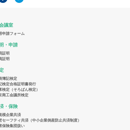
会議室
用申請フォーム
明・申請
易証明
員証明
定
商簿記検定
記検定合格証明書発行
算検定（そろばん検定）
京商工会議所検定
済・保険
規模企業共済
営セーフティ共済（中小企業倒産防止共済制度）
害保険集団扱い