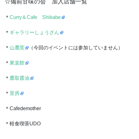
☆備前甘味の会 加入店舗一覧
＊
Curry＆Cafe Shibabe
＊
ギャラリーしょうざん
＊
山麓窯
（今回のイベントには参加していません）
＊
衆楽館
＊
鷹取醤油
＊
里房
＊Cafedemother
＊軽食喫茶UDO