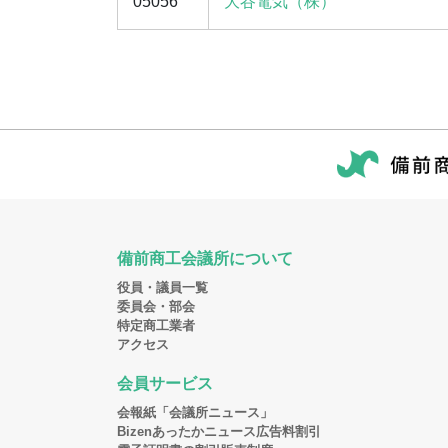
05056
大谷電気（株）
備前商工会議所について
役員・議員一覧
委員会・部会
特定商工業者
アクセス
会員サービス
会報紙「会議所ニュース」
Bizenあったかニュース広告料割引