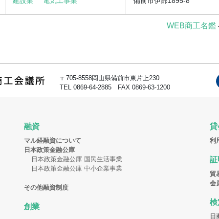
建設業
電気工事業
備前市伊部1895-8
WEB商工名鑑
〒705-8558岡山県備前市東片上230
TEL 0869-64-2885 FAX 0869-63-1200
融資
貸
マル経融資について
利
日本政策金融公庫
日本政策金融公庫 国民生活事業
証
日本政策金融公庫 中小企業事業
貿
会
その他融資制度
検
創業
日