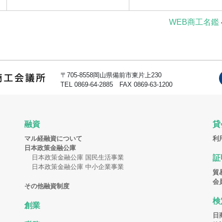
WEB商工名鑑
〒705-8558岡山県備前市東片上230
TEL 0869-64-2885 FAX 0869-63-1200
融資
貸
マル経融資について
利
日本政策金融公庫
日本政策金融公庫 国民生活事業
証
日本政策金融公庫 中小企業事業
貿
会
その他融資制度
検
創業
日