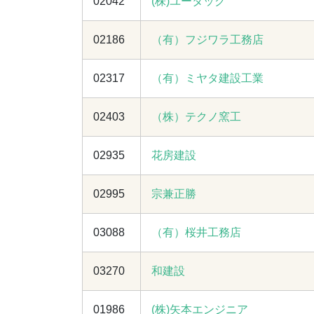
02042
(株)ユータック
02186
（有）フジワラ工務店
02317
（有）ミヤタ建設工業
02403
（株）テクノ窯工
02935
花房建設
02995
宗兼正勝
03088
（有）桜井工務店
03270
和建設
01986
(株)矢本エンジニア