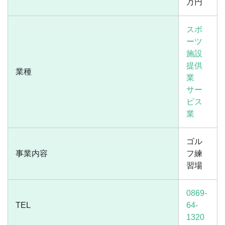
万円
スポ
ーツ
施設
提供
業種
業
サー
ビス
業
ゴル
事業内容
フ練
習場
0869-
TEL
64-
1320