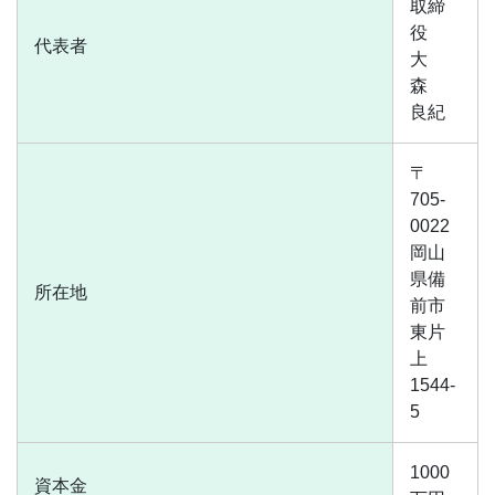
取締
役
代表者
大
森
良紀
〒
705-
0022
岡山
県備
所在地
前市
東片
上
1544-
5
1000
資本金