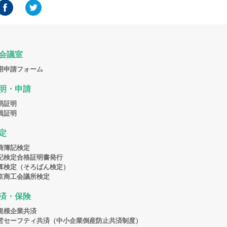
会議室
用申請フォーム
明・申請
易証明
員証明
定
商簿記検定
記検定合格証明書発行
算検定（そろばん検定）
京商工会議所検定
済・保険
規模企業共済
営セーフティ共済（中小企業倒産防止共済制度）