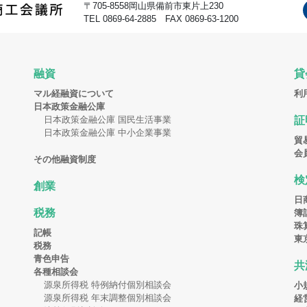
〒705-8558岡山県備前市東片上230
TEL 0869-64-2885 FAX 0869-63-1200
融資
貸
マル経融資について
利
日本政策金融公庫
日本政策金融公庫 国民生活事業
証
日本政策金融公庫 中小企業事業
貿
会
その他融資制度
検
創業
日
税務
簿
珠
記帳
東
税務
青色申告
共
各種相談会
源泉所得税 特例納付個別相談会
小
源泉所得税 年末調整個別相談会
経