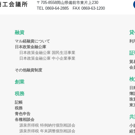
〒705-8558岡山県備前市東片上230
TEL 0869-64-2885 FAX 0869-63-1200
融資
貸
マル経融資について
利
日本政策金融公庫
日本政策金融公庫 国民生活事業
証
日本政策金融公庫 中小企業事業
貿
会
その他融資制度
検
創業
日
税務
簿
珠
記帳
東
税務
青色申告
共
各種相談会
源泉所得税 特例納付個別相談会
小
源泉所得税 年末調整個別相談会
経