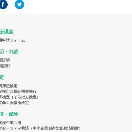
会議室
用申請フォーム
明・申請
易証明
員証明
定
商簿記検定
記検定合格証明書発行
算検定（そろばん検定）
京商工会議所検定
済・保険
規模企業共済
営セーフティ共済（中小企業倒産防止共済制度）