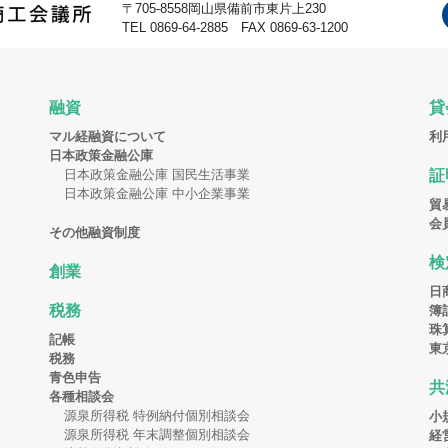
〒705-8558岡山県備前市東片上230
TEL 0869-64-2885 FAX 0869-63-1200
融資
貸
マル経融資について
利
日本政策金融公庫
日本政策金融公庫 国民生活事業
証
日本政策金融公庫 中小企業事業
貿
会
その他融資制度
検
創業
日
税務
簿
珠
記帳
東
税務
青色申告
共
各種相談会
源泉所得税 特例納付個別相談会
小
源泉所得税 年末調整個別相談会
経