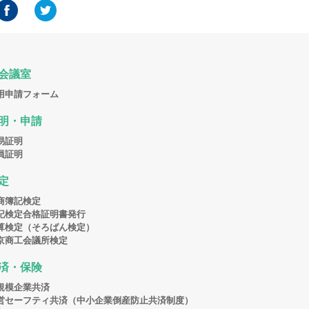
会議室
用申請フォーム
明・申請
易証明
員証明
定
商簿記検定
記検定合格証明書発行
算検定（そろばん検定）
京商工会議所検定
済・保険
規模企業共済
営セーフティ共済（中小企業倒産防止共済制度）