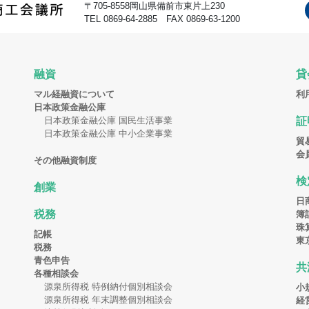
〒705-8558岡山県備前市東片上230
TEL 0869-64-2885 FAX 0869-63-1200
融資
貸
マル経融資について
利
日本政策金融公庫
日本政策金融公庫 国民生活事業
証
日本政策金融公庫 中小企業事業
貿
会
その他融資制度
検
創業
日
税務
簿
珠
記帳
東
税務
青色申告
共
各種相談会
源泉所得税 特例納付個別相談会
小
源泉所得税 年末調整個別相談会
経