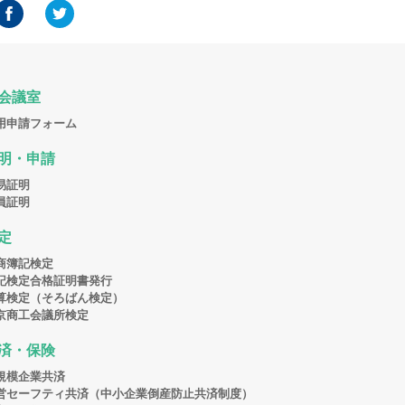
会議室
用申請フォーム
明・申請
易証明
員証明
定
商簿記検定
記検定合格証明書発行
算検定（そろばん検定）
京商工会議所検定
済・保険
規模企業共済
営セーフティ共済（中小企業倒産防止共済制度）