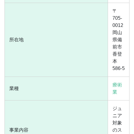
〒
705-
0012
岡山
所在地
県備
前市
香登
本
586-5
療術
業種
業
ジュ
ニア
対象
事業内容
のス