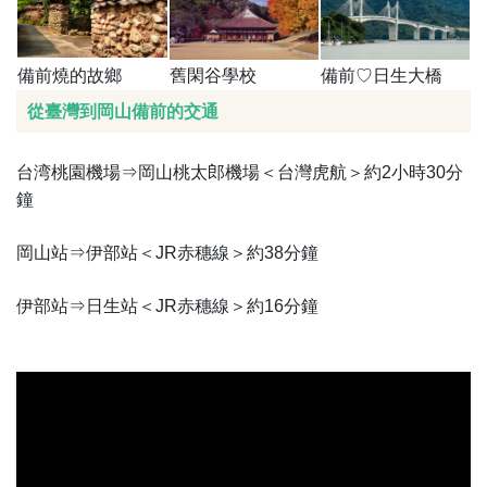
備前燒的故鄉
舊閑谷學校
備前♡日生大橋
從臺灣到岡山備前的交通
台湾桃園機場⇒岡山桃太郎機場＜台灣虎航＞約2小時30分
鐘
岡山站⇒伊部站＜JR赤穗線＞約38分鐘
伊部站⇒日生站＜JR赤穗線＞約16分鐘