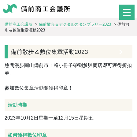
備前商工会議所
>
備前散歩＆デジタルスタンプラリー2023
>
備前散
步＆數位集章活動2023
備前散步＆數位集章活動2023
悠閒漫步岡山備前市！將小冊子帶到參與商店即可獲得折扣
券。
參加數位集章活動並獲得印章！
活動時期
2023年10月2日星期一至12月15日星期五
如何獲得數位印章