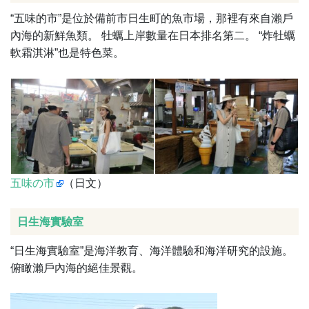
“五味的市”是位於備前市日生町的魚市場，那裡有來自瀨戶
內海的新鮮魚類。 牡蠣上岸數量在日本排名第二。 “炸牡蠣
軟霜淇淋”也是特色菜。
五味の市
（日文）
日生海實驗室
“日生海實驗室”是海洋教育、海洋體驗和海洋研究的設施。
俯瞰瀨戶內海的絕佳景觀。