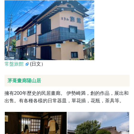
常盤旅館
(日文）
茅葺畫廊陽山居
擁有200年歷史的民居畫廊。 伊勢崎満，創的作品，展出和
出售。有各種各樣的日常器皿，單花插，花瓶，茶具等。