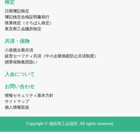
検定
日商簿記検定
簿記検定合格証明書発行
珠算検定（そろばん検定）
東京商工会議所検定
共済・保険
小規模企業共済
経営セーフティ共済（中小企業倒産防止共済制度）
損害保険集団扱い
入会について
お問い合わせ
情報セキュリティ基本方針
サイトマップ
個人情報取扱
Copyright © 備前商工会議所, All rights reserved.