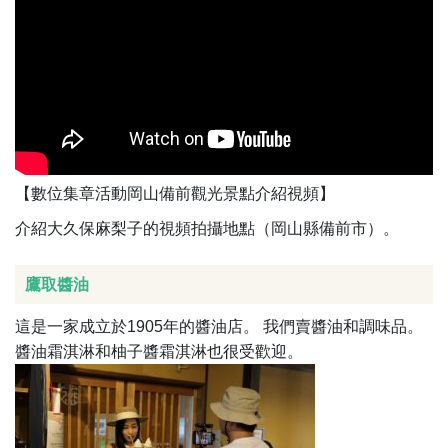
【數位集章活動岡山備前觀光景點介紹視頻】
介紹大久保麻梨子的視頻拍攝地點（岡山縣備前市）。
鷹取醬油
這是一家成立於1905年的醬油店。 我們賣醬油和調味品。
醬油霜淇淋和柚子醬霜淇淋也很受歡迎。