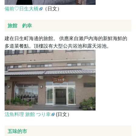
備前♡日生大橋
（日文）
旅館 釣幸
建在日生町海邊的旅館。 供應來自瀨戶內海的新鮮海鮮的
多道菜餐點。頂樓設有大型公共浴池和露天浴池。
活魚料理 旅館 つり幸
(日文）
五味的市