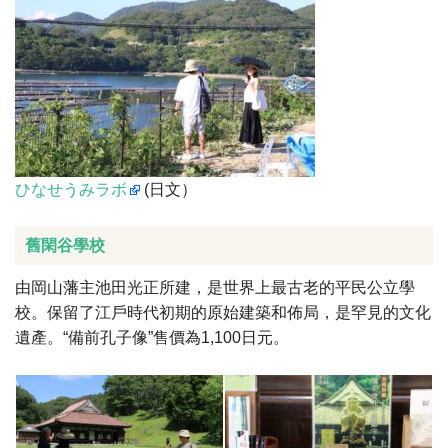
ひなせうみラボ
(日文）
舊閑谷學校
由岡山藩主池田光正所建，是世界上最古老的平民公立學
校。保留了江戶時代初期的原始建築和佈局，是罕見的文化
遺產。“備前孔子像”售價為1,100日元。