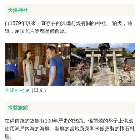
天津神社
自1579年以來一直存在的與備前燒有關的神社。 狛犬，通
道，屋頂瓦片等都是備前燒。
天津神社
（日文）
常盤旅館
在備前燒的故郷有100年歷史的旅館。備前燒的盤子上供應
使用瀨戶內海的海鮮、新鮮的當地蔬菜和米飯烹製的懷石料
理。