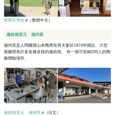
舊閒谷學校
（繁體中文）
備前燒窯元 備州窯
備州窯是人間國寶山本陶秀長男夫妻於1974年開設。大型
展廳裡有許多各種各樣的備前燒。 有一個可容納200人的陶
藝體驗場所。
備前焼窯元 備州窯
（日文）