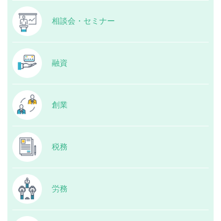
相談会・セミナー
融資
創業
税務
労務