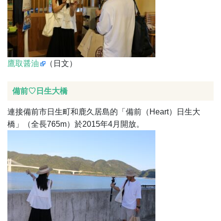
鷹取醤油
（日文）
備前♡日生大橋
連接備前市日生町和鹿久居島的「備前（Heart）日生大
橋」（全長765m）於2015年4月開放。