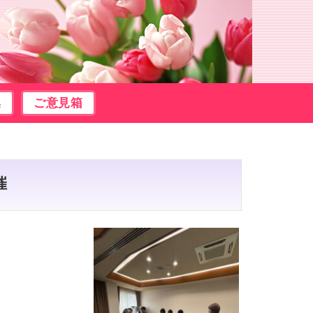
集
ご意見箱
催