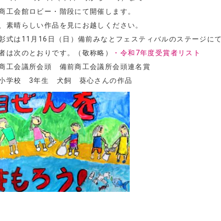
商工会館ロビー・階段にて開催します。
、素晴らしい作品を見にお越しください。
彰式は11月16日（日）備前みなとフェスティバルのステージに
者は次のとおりです。（敬称略）
・令和7年度受賞者リスト
商工会議所会頭 備前商工会議所会頭連名賞
小学校 3年生 犬飼 葵心さんの作品