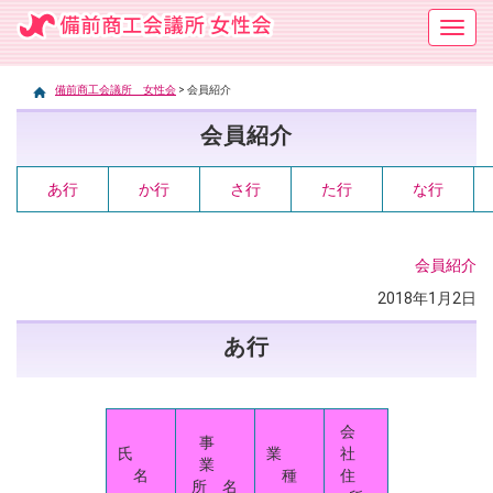
Toggl
備前商工会議所 女性会
navig
備前商工会議所 女性会
>
会員紹介
会員紹介
あ行
か行
さ行
た行
な行
会員紹介
2018年1月2日
あ行
会
事
氏
業
社
業
名
種
住
所 名