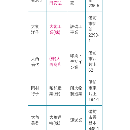
智恵子
部
田安弘
売
235-5
備前
市伊
大饗
大饗工
設備工
部
洋子
業(株)
事業
2293-
1
備前
印刷・
大西
(株)大
市西
デザイ
倫代
西商店
片上
ン業
62
備前
岡村
昭和産
耐火物
市東
行子
業(株)
製造業
片上
184-1
備前
大角
大角運
市香
運送業
美香
輸(株)
登本
448-1