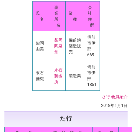
事
会
氏
業
業
社
名
所
種
住
名
所
備前
柴岡
備前焼
柴岡
市伊
陶泉
製造販
由美
部
堂
売
669
備前
末石
末石
市伊
製函
製造業
佳織
部
所
1851
さ行
会員紹介
2018年1月1日
た行