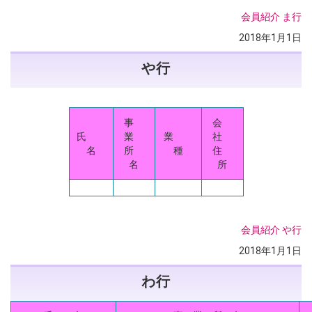
会員紹介
ま行
2018年1月1日
や行
事
会
氏
業
業
社
名
所
種
住
名
所
会員紹介
や行
2018年1月1日
わ行