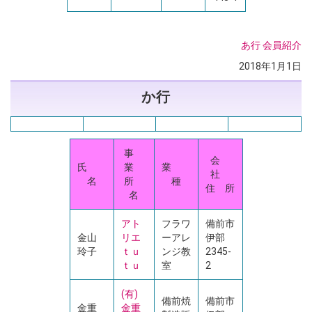
あ行
会員紹介
2018年1月1日
か行
事
会
氏
業
業
社
名
所
種
住 所
名
アト
フラワ
備前市
金山
リエ
ーアレ
伊部
玲子
ｔｕ
ンジ教
2345-
ｔｕ
室
2
(有)
備前焼
備前市
金重
金重