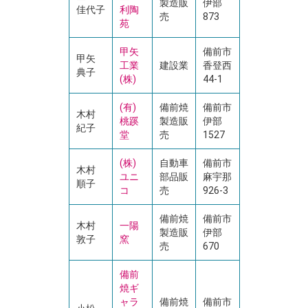
製造販
伊部
佳代子
利陶
売
873
苑
甲矢
備前市
甲矢
工業
建設業
香登西
典子
(株)
44-1
(有)
備前焼
備前市
木村
桃蹊
製造販
伊部
紀子
堂
売
1527
(株)
自動車
備前市
木村
ユニ
部品販
麻宇那
順子
コ
売
926-3
備前焼
備前市
木村
一陽
製造販
伊部
敦子
窯
売
670
備前
焼ギ
ャラ
備前焼
備前市