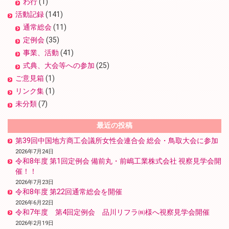
わ行
(1)
活動記録
(141)
通常総会
(11)
定例会
(35)
事業、活動
(41)
式典、大会等への参加
(25)
ご意見箱
(1)
リンク集
(1)
未分類
(7)
最近の投稿
第39回中国地方商工会議所女性会連合会 総会・鳥取大会に参加
2026年7月24日
令和8年度 第1回定例会 備前丸・前嶋工業株式会社 視察見学会開
催！！
2026年7月23日
令和8年度 第22回通常総会を開催
2026年6月22日
令和7年度 第4回定例会 品川リフラ㈱様へ視察見学会開催
2026年2月19日